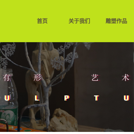
首页
关于我们
雕塑作品
公司简介
白钢雕塑
公司环境
壁画
团队介绍
玻璃钢雕塑
视频展示
金属艺术
景观设计
泡沫雕塑
水泥直塑
铜雕
园林绿化