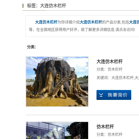
标签：大连仿木栏杆
大连仿木栏杆
为你详细介绍
大连仿木栏杆
的产品分类,包括
大连
等，在全国地区获得用户好评，欲了解更多详细信息,请点击访问!
分类：
大连仿木栏杆
分类：
仿木栏杆
关键词：
大连仿木栏杆
,
大
仿木栏杆
分类：
仿木栏杆