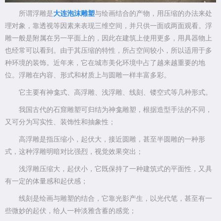
所谓浮雕是
大连泡沫雕塑
与绘画结合的产物，用压缩的办法来处
理对象，靠透视等因素来表现三维空间，并只供一面或两面观看。浮
雕一般是附属在另一平面上的，因此在建筑上使用更多，用具器物上
也经常可以看到。由于其压缩的特性，所占空间较小，所以适用于多
种环境的装饰。近年来，它在城市美化环境中占了越来越重要的地
位。浮雕在内容、形式和材质上与圆雕一样丰富多彩。
它主要有神龛式、高浮雕、浅浮雕、线刻、镂空式等几种形式。
我国古代的石窟雕塑可归结为神龛雕塑，根据造型手法的不同，
又可分为写实性、装饰性和抽象性；
高浮雕是指压缩小，起伏大，接近圆雕，甚至半圆雕的一种形
式，这种浮雕明暗对比强烈，视觉效果突出；
浅浮雕压缩大，起伏小，它既保持了一种建筑式的平面性，又具
有一定的体量感和起伏感；
线刻是绘画与雕塑的结合，它靠光影产生，以光代笔，甚至有一
些微妙的起伏，给人一种淡雅含蓄的感觉；