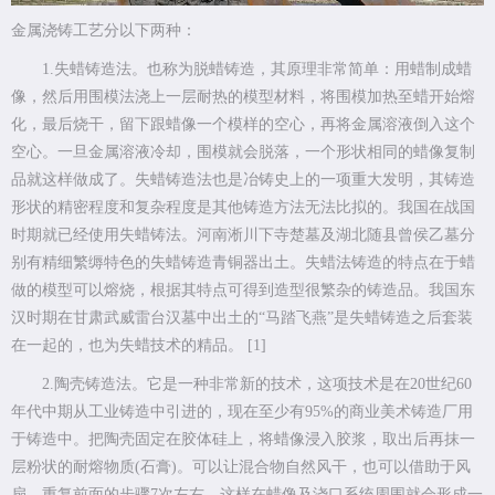
金属浇铸工艺分以下两种：
1.失蜡铸造法。也称为脱蜡铸造，其原理非常简单：用蜡制成蜡
像，然后用围模法浇上一层耐热的模型材料，将围模加热至蜡开始熔
化，最后烧干，留下跟蜡像一个模样的空心，再将金属溶液倒入这个
空心。一旦金属溶液冷却，围模就会脱落，一个形状相同的蜡像复制
品就这样做成了。失蜡铸造法也是冶铸史上的一项重大发明，其铸造
形状的精密程度和复杂程度是其他铸造方法无法比拟的。我国在战国
时期就已经使用失蜡铸法。河南淅川下寺楚墓及湖北随县曾侯乙墓分
别有精细繁缛特色的失蜡铸造青铜器出土。失蜡法铸造的特点在于蜡
做的模型可以熔烧，根据其特点可得到造型很繁杂的铸造品。我国东
汉时期在甘肃武威雷台汉墓中出土的“马踏飞燕”是失蜡铸造之后套装
在一起的，也为失蜡技术的精品。 [1]
2.陶壳铸造法。它是一种非常新的技术，这项技术是在20世纪60
年代中期从工业铸造中引进的，现在至少有95%的商业美术铸造厂用
于铸造中。把陶壳固定在胶体硅上，将蜡像浸入胶浆，取出后再抹一
层粉状的耐熔物质(石膏)。可以让混合物自然风干，也可以借助于风
扇。重复前面的步骤7次左右，这样在蜡像及浇口系统周围就会形成一