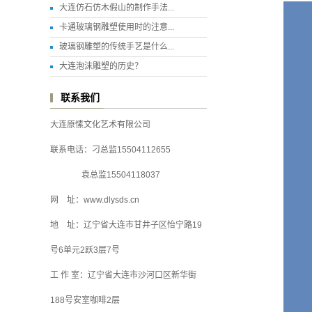
大连仿石仿木假山的制作手法...
卡通玻璃钢雕塑使用时的注意...
玻璃钢雕塑的传统手艺是什么...
大连泡沫雕塑的历史？
联系我们
大连原愫文化艺术有限公司
联系电话：刁总监15504112655
袁总监15504118037
网 址：www.dlysds.cn
地 址：辽宁省大连市甘井子区怡宁路19
号6单元2跃3层7号
工 作 室：辽宁省大连市沙河口区新华街
188号安室咖啡2层