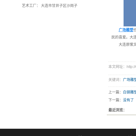
艺术工厂： 大连市甘井子区沙岗子
广场雕塑
民的喜爱。大
大连原愫
本文网址：http://ww
关键词：
广场雕
上一篇：
白钢雕
下一篇：
没有了
最近浏览：