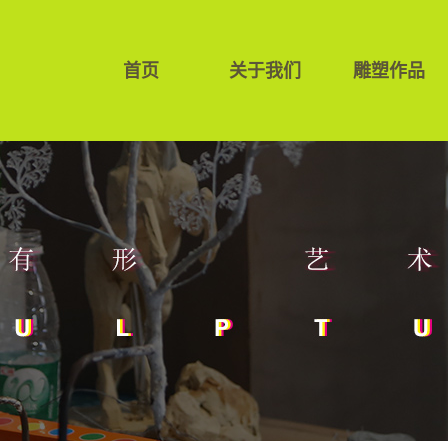
首页
关于我们
雕塑作品
公司简介
白钢雕塑
公司环境
壁画
团队介绍
玻璃钢雕塑
视频展示
金属艺术
景观设计
泡沫雕塑
水泥直塑
铜雕
园林绿化