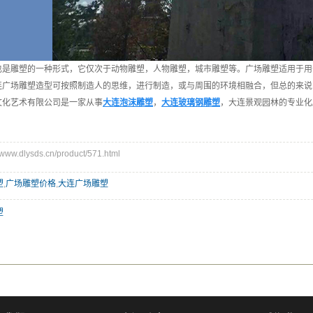
也是雕塑的一种形式，它仅次于动物雕塑，人物雕塑，城市雕塑等。广场雕塑适用于用
连广场雕塑造型可按照制造人的思维，进行制造，或与周围的环境相融合，但总的来说
文化艺术有限公司是一家从事
大连泡沫雕塑
，
大连玻璃钢雕塑
，大连景观园林的专业化
w.dlysds.cn/product/571.html
塑
,
广场雕塑价格
,
大连广场雕塑
塑